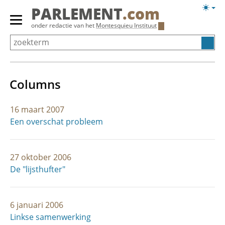
Overslaan
Licht
PARLEMENT
.com
en
weerg
Primair
onder redactie van het
Montesquieu Instituut
naar
menu
de
tonen/verbergen
inhoud
gaan
Columns
16 maart 2007
Een overschat probleem
27 oktober 2006
De "lijsthufter"
6 januari 2006
Linkse samenwerking