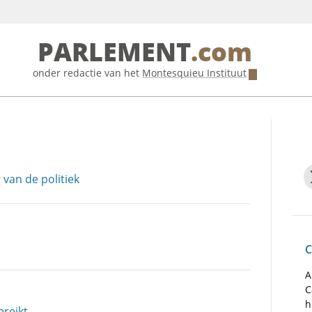
PARLEMENT
.com
onder redactie van het
Montesquieu Instituut
 van de politiek
C
A
C
h
ereikt