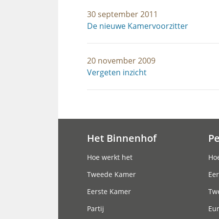
30 september 2011
De nieuwe Kamervoorzitter
20 november 2009
Vergeten inzicht
Het Binnenhof
P
Hoofdnavigatie
Hoe werkt het
Hoe
Tweede Kamer
Eer
Eerste Kamer
Tw
Partij
Eu