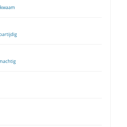
bekwaam
artijdig
machtig