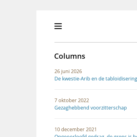
Overslaan
en
naar
de
Primair
inhoud
menu
gaan
tonen/verbergen
Columns
26 juni 2026
De kwestie-Arib en de tabloidisering
7 oktober 2022
Gezaghebbend voorzitterschap
10 december 2021
Ongeoorloofd gedrag, de grens is b