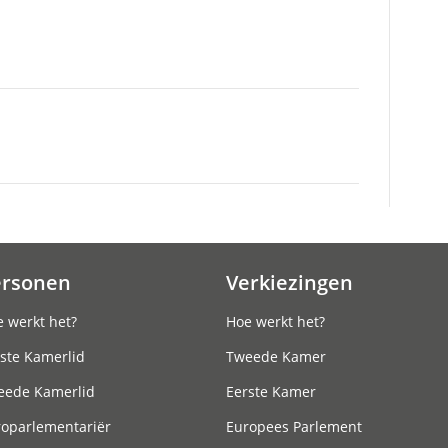
ersonen
Verkiezingen
 werkt het?
Hoe werkt het?
ste Kamerlid
Tweede Kamer
eede Kamerlid
Eerste Kamer
roparlementariër
Europees Parlement