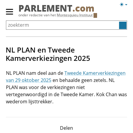
Overslaan
Licht
PARLEMENT
.com
en
weerg
Primair
onder redactie van het
Montesquieu Instituut
naar
menu
de
tonen/verbergen
inhoud
gaan
NL PLAN en Tweede
Kamerverkiezingen 2025
NL PLAN nam deel aan de
Tweede Kamerverkiezingen
van 29 oktober 2025
en behaalde geen zetels. NL
PLAN was voor de verkiezingen niet
vertegenwoordigd in de Tweede Kamer. Kok Chan was
wederom lijsttrekker.
Delen