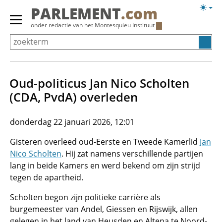
Overslaan
Licht
PARLEMENT
.com
en
weerg
Primair
onder redactie van het
Montesquieu Instituut
naar
menu
de
tonen/verbergen
inhoud
gaan
Oud-politicus Jan Nico Scholten
(CDA, PvdA) overleden
donderdag 22 januari 2026, 12:01
Gisteren overleed oud-Eerste en Tweede Kamerlid
Jan
Nico Scholten
. Hij zat namens verschillende partijen
lang in beide Kamers en werd bekend om zijn strijd
tegen de apartheid.
Scholten begon zijn politieke carrière als
burgemeester van Andel, Giessen en Rijswijk, allen
gelegen in het land van Heusden en Altena te Noord-