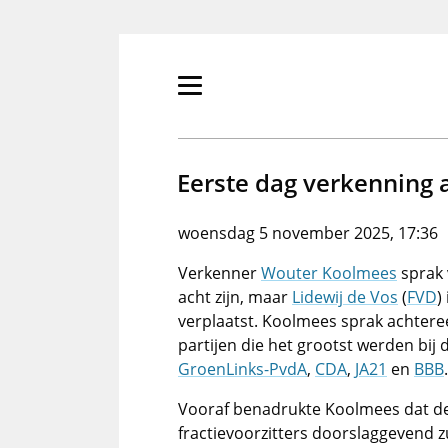
Overslaan
en
naar
de
Primair
inhoud
menu
gaan
tonen/verbergen
Eerste dag verkenning 
woensdag 5 november 2025, 17:36
Verkenner
Wouter Koolmees
sprak 
acht zijn, maar
Lidewij de Vos
(
FVD
)
verplaatst. Koolmees sprak achtere
partijen die het grootst werden bij 
GroenLinks-PvdA
,
CDA
,
JA21
en
BBB
.
Vooraf benadrukte Koolmees dat de
fractievoorzitters doorslaggevend zull