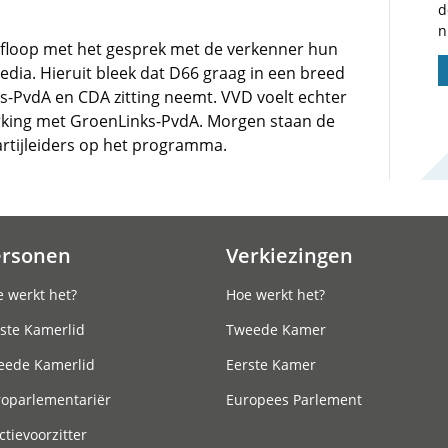
d
n
afloop met het gesprek met de verkenner hun
edia. Hieruit bleek dat D66 graag in een breed
-PvdA en CDA zitting neemt. VVD voelt echter
king met GroenLinks-PvdA. Morgen staan de
rtijleiders op het programma.
ersonen
Verkiezingen
 werkt het?
Hoe werkt het?
ste Kamerlid
Tweede Kamer
eede Kamerlid
Eerste Kamer
roparlementariër
Europees Parlement
ctievoorzitter