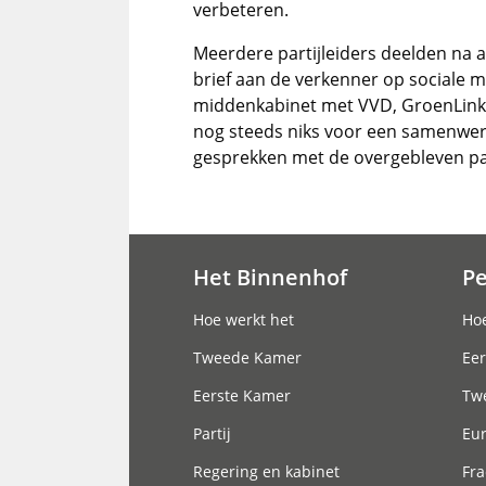
verbeteren.
Meerdere partijleiders deelden na 
brief aan de verkenner op sociale m
middenkabinet met VVD, GroenLinks
nog steeds niks voor een samenwer
gesprekken met de overgebleven pa
Het Binnenhof
P
Hoofdnavigatie
Hoe werkt het
Hoe
Tweede Kamer
Eer
Eerste Kamer
Tw
Partij
Eu
Regering en kabinet
Fra