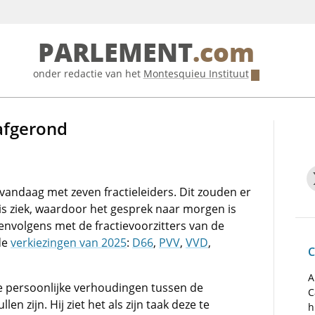
PARLEMENT
.com
onder redactie van het
Montesquieu Instituut
afgerond
vandaag met zeven fractieleiders. Dit zouden er
 is ziek, waardoor het gesprek naar morgen is
envolgens met de fractievoorzitters van de
de
verkiezingen van 2025
:
D66
,
PVV
,
VVD
,
C
A
 persoonlijke verhoudingen tussen de
C
en zijn. Hij ziet het als zijn taak deze te
h