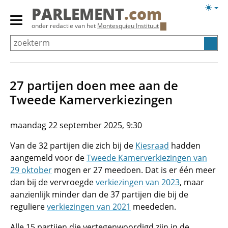
Overslaan
Licht
PARLEMENT
.com
en
weerg
Primair
onder redactie van het
Montesquieu Instituut
naar
menu
de
tonen/verbergen
inhoud
gaan
27 partijen doen mee aan de
Tweede Kamerverkiezingen
maandag 22 september 2025, 9:30
Van de 32 partijen die zich bij de
Kiesraad
hadden
aangemeld voor de
Tweede Kamerverkiezingen van
29 oktober
mogen er 27 meedoen. Dat is er één meer
dan bij de vervroegde
verkiezingen van 2023
, maar
aanzienlijk minder dan de 37 partijen die bij de
reguliere
verkiezingen van 2021
meededen.
Alle 15 partijen die vertegenwoordigd zijn in de