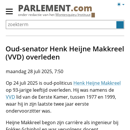
Overslaan
Licht
PARLEMENT
.com
en
weerg
Primair
onder redactie van het
Montesquieu Instituut
naar
menu
de
tonen/verbergen
inhoud
gaan
Oud-senator Henk Heijne Makkreel
(VVD) overleden
maandag 28 juli 2025, 7:50
Op 24 juli 2025 is oud-politicus
Henk Heijne Makkreel
op 93-jarige leeftijd overleden. Hij was namens de
VVD
lid van de Eerste Kamer, tussen 1977 en 1999,
waar hij in zijn laatste twee jaar eerste
ondervoorzitter was.
Heijne Makkreel begon zijn carrière als ingenieur bij
Fokker-Schiphol en was vervolgens docent