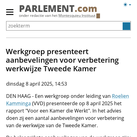
Overslaan
Licht
PARLEMENT
.com
en
weerg
Primair
onder redactie van het
Montesquieu Instituut
naar
menu
de
tonen/verbergen
inhoud
gaan
Werkgroep presenteert
aanbevelingen voor verbetering
werkwijze Tweede Kamer
dinsdag 8 april 2025, 14:53
DEN HAAG - Een werkgroep onder leiding van
Roelien
Kamminga
(VVD) presenteerde op 8 april 2025 het
rapport "Voor een Kamer die Werkt". In het advies
doen zij een aantal aanbevelingen voor verbetering
van de werkwijze van de Tweede Kamer.