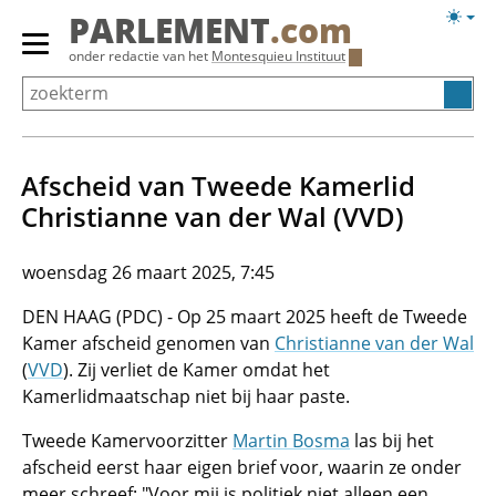
Overslaan
Licht
PARLEMENT
.com
en
weerg
Primair
onder redactie van het
Montesquieu Instituut
naar
menu
de
tonen/verbergen
inhoud
gaan
Afscheid van Tweede Kamerlid
Christianne van der Wal (VVD)
woensdag 26 maart 2025, 7:45
DEN HAAG (PDC) - Op 25 maart 2025 heeft de Tweede
Kamer afscheid genomen van
Christianne van der Wal
(
VVD
). Zij verliet de Kamer omdat het
Kamerlidmaatschap niet bij haar paste.
Tweede Kamervoorzitter
Martin Bosma
las bij het
afscheid eerst haar eigen brief voor, waarin ze onder
meer schreef: "Voor mij is politiek niet alleen een