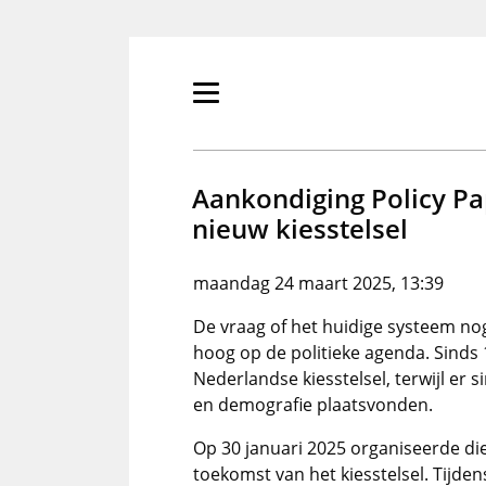
Overslaan
en
naar
de
Primair
inhoud
menu
gaan
tonen/verbergen
Aankondiging Policy P
nieuw kiesstelsel
maandag 24 maart 2025, 13:39
De vraag of het huidige systeem nog 
hoog op de politieke agenda. Sinds 
Nederlandse kiesstelsel, terwijl er 
en demografie plaatsvonden.
Op 30 januari 2025 organiseerde di
toekomst van het kiesstelsel. Tijde