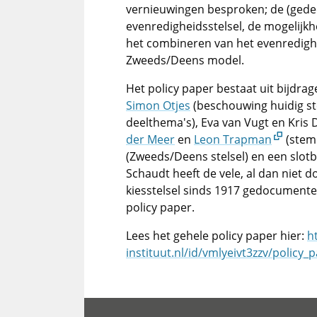
vernieuwingen besproken; de (gedeel
evenredigheidsstelsel, de mogelij
het combineren van het evenredighei
Zweeds/Deens model.
Het policy paper bestaat uit bijdra
Simon Otjes
(beschouwing huidig ste
deelthema's), Eva van Vugt en Kris
der Meer
en
Leon Trapman
(stem
(Zweeds/Deens stelsel) en een slot
Schaudt heeft de vele, al dan niet d
kiesstelsel sinds 1917 gedocumentee
policy paper.
Lees het gehele policy paper hier:
h
instituut.nl/id/vmlyeivt3zzv/polic