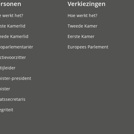
ersonen
Verkiezingen
 werkt het?
Hoe werkt het?
ste Kamerlid
Tweede Kamer
eede Kamerlid
Eerste Kamer
roparlementariër
Europees Parlement
ctievoorzitter
tijleider
ister-president
ister
atssecretaris
egriteit