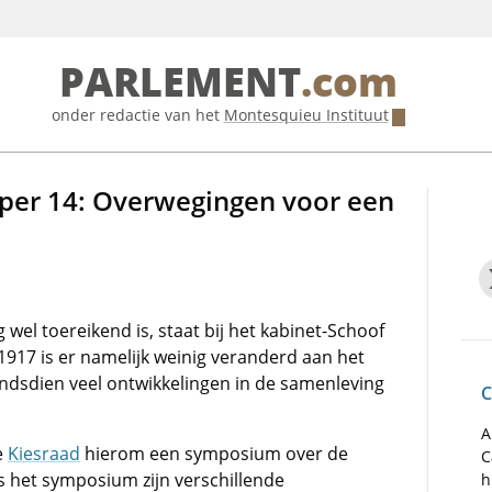
PARLEMENT
.com
onder redactie van het
Montesquieu Instituut
aper 14: Overwegingen voor een
wel toereikend is, staat bij het kabinet-Schoof
1917 is er namelijk weinig veranderd aan het
sindsdien veel ontwikkelingen in de samenleving
C
A
e
Kiesraad
hierom een symposium over de
C
ns het symposium zijn verschillende
h