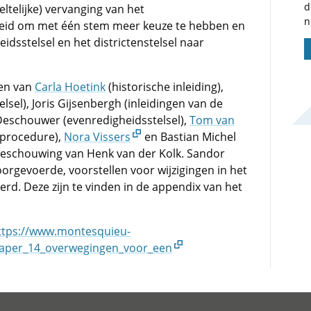
d
telijke) vervanging van het
n
kheid om met één stem meer keuze te hebben en
dsstelsel en het districtenstelsel naar
gen van
Carla Hoetink
(historische inleiding),
lsel), Joris Gijsenbergh (inleidingen van de
 Deschouwer (evenredigheidsstelsel),
Tom van
procedure),
Nora Vissers
en Bastian Michel
beschouwing van Henk van der Kolk. Sandor
oorgevoerde, voorstellen voor wijzigingen in het
rd. Deze zijn te vinden in de appendix van het
ttps://www.montesquieu-
y_paper_14_overwegingen_voor_een