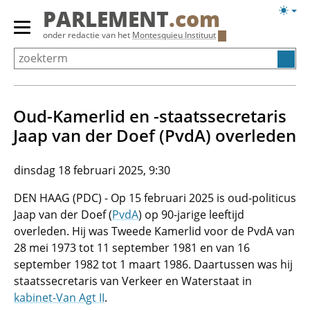
Overslaan
Licht
PARLEMENT
.com
en
weerg
Primair
onder redactie van het
Montesquieu Instituut
naar
menu
de
tonen/verbergen
inhoud
gaan
Oud-Kamerlid en -staatssecretaris
Jaap van der Doef (PvdA) overleden
dinsdag 18 februari 2025, 9:30
DEN HAAG (PDC) - Op 15 februari 2025 is oud-politicus
Jaap van der Doef (
PvdA
) op 90-jarige leeftijd
overleden. Hij was Tweede Kamerlid voor de PvdA van
28 mei 1973 tot 11 september 1981 en van 16
september 1982 tot 1 maart 1986. Daartussen was hij
staatssecretaris van Verkeer en Waterstaat in
kabinet-Van Agt II
.