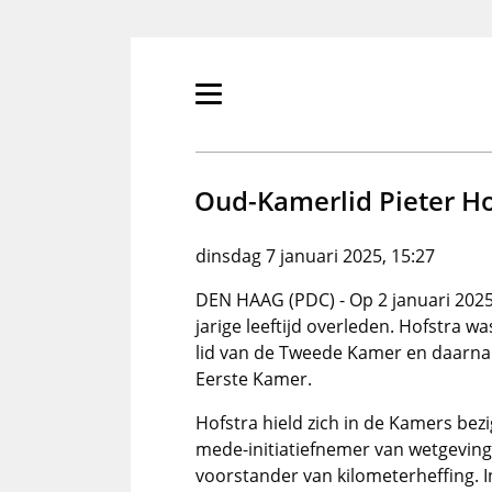
Overslaan
en
naar
de
Primair
inhoud
menu
gaan
tonen/verbergen
Oud-Kamerlid Pieter Ho
dinsdag 7 januari 2025, 15:27
DEN HAAG (PDC) - Op 2 januari 2025
jarige leeftijd overleden. Hofstra 
lid van de Tweede Kamer en daarna v
Eerste Kamer.
Hofstra hield zich in de Kamers bezi
mede-initiatiefnemer van wetgeving
voorstander van kilometerheffing. I