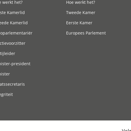
 werkt het?
Hoe werkt het?
ste Kamerlid
Tweede Kamer
eede Kamerlid
Eerste Kamer
roparlementariër
Europees Parlement
ctievoorzitter
tijleider
ister-president
ister
atssecretaris
egriteit
Vol