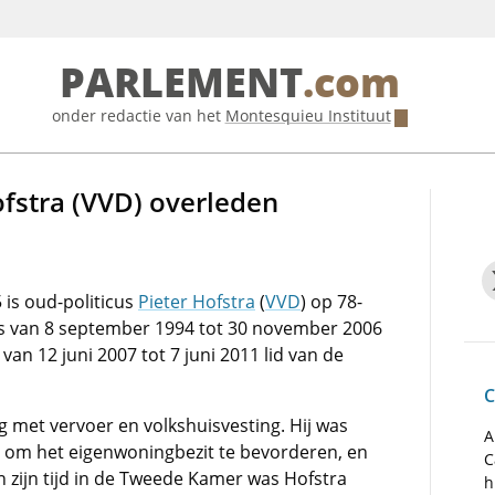
PARLEMENT
.com
onder redactie van het
Montesquieu Instituut
fstra (VVD) overleden
 is oud-politicus
Pieter Hofstra
(
VVD
) op 78-
was van 8 september 1994 tot 30 november 2006
an 12 juni 2007 tot 7 juni 2011 lid van de
C
g met vervoer en volkshuisvesting. Hij was
A
 om het eigenwoningbezit te bevorderen, en
C
n zijn tijd in de Tweede Kamer was Hofstra
h