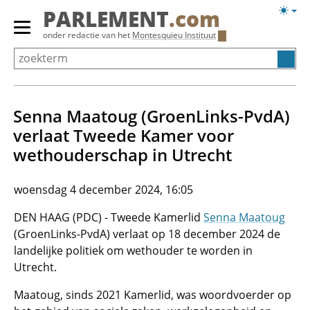
Overslaan
Licht
PARLEMENT
.com
en
weerg
Primair
onder redactie van het
Montesquieu Instituut
naar
menu
de
tonen/verbergen
inhoud
gaan
Senna Maatoug (GroenLinks-PvdA)
verlaat Tweede Kamer voor
wethouderschap in Utrecht
woensdag 4 december 2024, 16:05
DEN HAAG (PDC) - Tweede Kamerlid
Senna Maatoug
(GroenLinks-PvdA) verlaat op 18 december 2024 de
landelijke politiek om wethouder te worden in
Utrecht.
Maatoug, sinds 2021 Kamerlid, was woordvoerder op