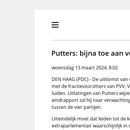
Overslaan
en
naar
de
Primair
inhoud
menu
gaan
tonen/verbergen
Putters: bijna toe aan 
woensdag 13 maart 2024, 8:02
DEN HAAG (PDC) - De uitkomst van
met de fractievoorzitters van PVV, V
luiden. Uitlatingen van Putters wij
eindrapport zal hij naar verwachti
tussen de vier partijen.
Uiteindelijk moet dat leiden tot de
extraparlementair waarschijnlijk in