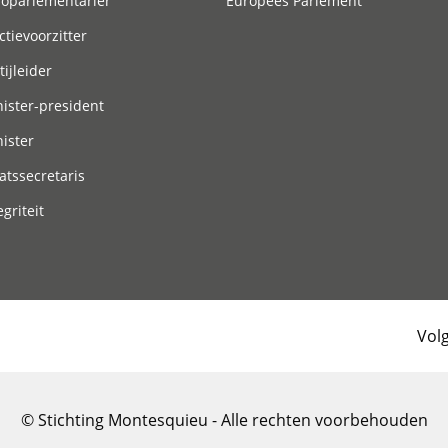
roparlementariër
Europees Parlement
ctievoorzitter
tijleider
ister-president
ister
atssecretaris
egriteit
Vol
© Stichting Montesquieu - Alle rechten voorbehouden