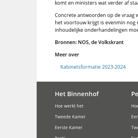
komt en ministers wat verder af staa
Concrete antwoorden op de vraag wat
het voortouw krijgt is evenmin nog
inhoudelijke onderhandelingen moei
Bronnen: NOS, de Volkskrant
Meer over
Kabinetsformatie 2023-2024
Het Binnenhof
P
Hoofdnavigatie
Hoe werkt het
Hoe
Tweede Kamer
Eer
Eerste Kamer
Tw