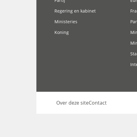
Partij
Eu
Regering en kabinet
Fra
Ministeries
Par
Koning
Min
Min
Sta
Int
Over deze site
Contact
Footer