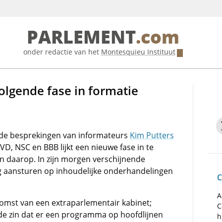
PARLEMENT
.com
onder redactie van het
Montesquieu Instituut
volgende fase in formatie
 de besprekingen van informateurs
Kim Putters
VD, NSC en BBB lijkt een nieuwe fase in te
zen daarop. In zijn morgen verschijnende
ng aansturen op inhoudelijke onderhandelingen
C
A
 komst van een extraparlementair kabinet;
C
 de zin dat er een programma op hoofdlijnen
h