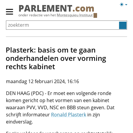
Overslaan
Licht
PARLEMENT
.com
en
weerg
Primair
onder redactie van het
Montesquieu Instituut
naar
menu
de
tonen/verbergen
inhoud
gaan
Plasterk: basis om te gaan
onderhandelen over vorming
rechts kabinet
maandag 12 februari 2024, 16:16
DEN HAAG (PDC) - Er moet een volgende ronde
komen gericht op het vormen van een kabinet
waaraan PVV, VVD, NSC en BBB steun geven. Dat
schrijft informateur
Ronald Plasterk
in zijn
eindverslag.