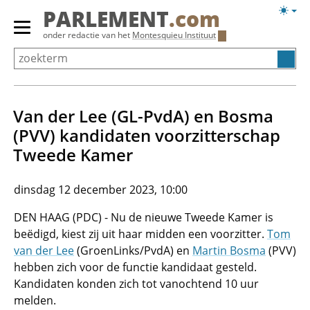
Overslaan
Licht
PARLEMENT
.com
en
weerg
Primair
onder redactie van het
Montesquieu Instituut
naar
menu
de
tonen/verbergen
inhoud
gaan
Van der Lee (GL-PvdA) en Bosma
(PVV) kandidaten voorzitterschap
Tweede Kamer
dinsdag 12 december 2023, 10:00
DEN HAAG (PDC) - Nu de nieuwe Tweede Kamer is
beëdigd, kiest zij uit haar midden een voorzitter.
Tom
van der Lee
(GroenLinks/PvdA) en
Martin Bosma
(PVV)
hebben zich voor de functie kandidaat gesteld.
Kandidaten konden zich tot vanochtend 10 uur
melden.