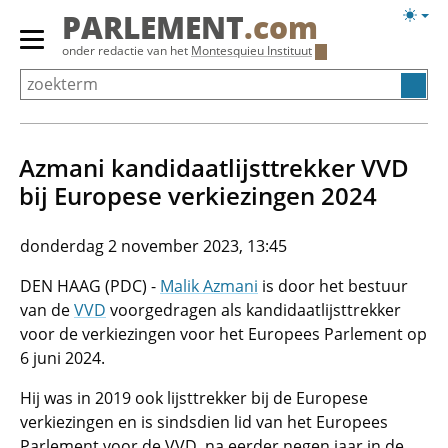
Overslaan
Licht
PARLEMENT
.com
en
weerg
Primair
onder redactie van het
Montesquieu Instituut
naar
menu
de
tonen/verbergen
inhoud
gaan
Azmani kandidaatlijsttrekker VVD
bij Europese verkiezingen 2024
donderdag 2 november 2023, 13:45
DEN HAAG (PDC) -
Malik Azmani
is door het bestuur
van de
VVD
voorgedragen als kandidaatlijsttrekker
voor de verkiezingen voor het Europees Parlement op
6 juni 2024.
Hij was in 2019 ook lijsttrekker bij de Europese
verkiezingen en is sindsdien lid van het Europees
Parlement voor de VVD, na eerder negen jaar in de