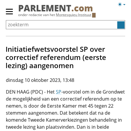
Overslaan
Licht
PARLEMENT
.com
en
weerg
Primair
onder redactie van het
Montesquieu Instituut
naar
menu
de
tonen/verbergen
inhoud
gaan
Initiatiefwetsvoorstel SP over
correctief referendum (eerste
lezing) aangenomen
dinsdag 10 oktober 2023, 13:48
DEN HAAG (PDC) - Het
SP
-voorstel om in de Grondwet
de mogelijkheid van een correctief referendum op te
nemen, is door de Eerste Kamer met 45 tegen 22
stemmen aangenomen. Dat betekent dat na de
komende Tweede Kamerverkiezingen behandeling in
tweede lezing kan plaatsvinden. Dan is in beide