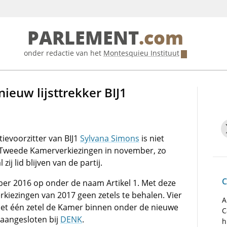
PARLEMENT
.com
onder redactie van het
Montesquieu Instituut
ieuw lijsttrekker BIJ1
ievoorzitter van BIJ1
Sylvana Simons
is niet
de Tweede Kamerverkiezingen in november, zo
zij lid blijven van de partij.
C
ber 2016 op onder de naam Artikel 1. Met deze
erkiezingen van 2017 geen zetels te behalen. Vier
A
j met één zetel de Kamer binnen onder de nieuwe
C
 aangesloten bij
DENK
.
h