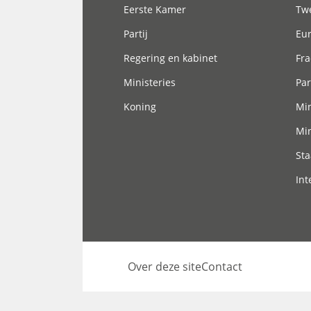
Eerste Kamer
Tw
Partij
Eu
Regering en kabinet
Fra
Ministeries
Par
Koning
Min
Min
Sta
Int
Over deze site
Contact
Footer