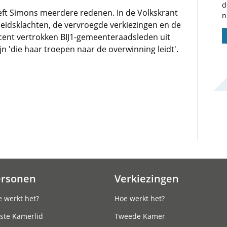
d
geeft Simons meerdere redenen. In de Volkskrant
n
heidsklachten, de vervroegde verkiezingen en de
cent vertrokken BIJ1-gemeenteraadsleden uit
n 'die haar troepen naar de overwinning leidt'.
ersonen
Verkiezingen
 werkt het?
Hoe werkt het?
ste Kamerlid
Tweede Kamer