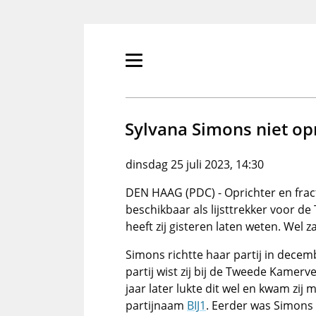
Overslaan
en
naar
de
Primair
inhoud
menu
gaan
tonen/verbergen
Sylvana Simons niet opn
dinsdag 25 juli 2023, 14:30
DEN HAAG (PDC) - Oprichter en fract
beschikbaar als lijsttrekker voor 
heeft zij gisteren laten weten. Wel zal 
Simons richtte haar partij in decem
partij wist zij bij de Tweede Kamerv
jaar later lukte dit wel en kwam zi
partijnaam
BIJ1
. Eerder was Simons