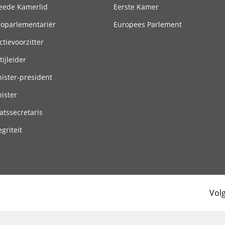
eede Kamerlid
Eerste Kamer
roparlementariër
Europees Parlement
ctievoorzitter
tijleider
ister-president
ister
atssecretaris
egriteit
Vol