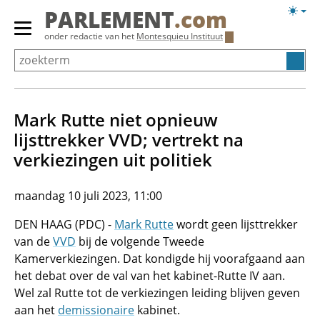
Overslaan
Licht
PARLEMENT
.com
en
weerg
Primair
onder redactie van het
Montesquieu Instituut
naar
menu
de
tonen/verbergen
inhoud
gaan
Mark Rutte niet opnieuw
lijsttrekker VVD; vertrekt na
verkiezingen uit politiek
maandag 10 juli 2023, 11:00
DEN HAAG (PDC) -
Mark Rutte
wordt geen lijsttrekker
van de
VVD
bij de volgende Tweede
Kamerverkiezingen. Dat kondigde hij voorafgaand aan
het debat over de val van het kabinet-Rutte IV aan.
Wel zal Rutte tot de verkiezingen leiding blijven geven
aan het
demissionaire
kabinet.