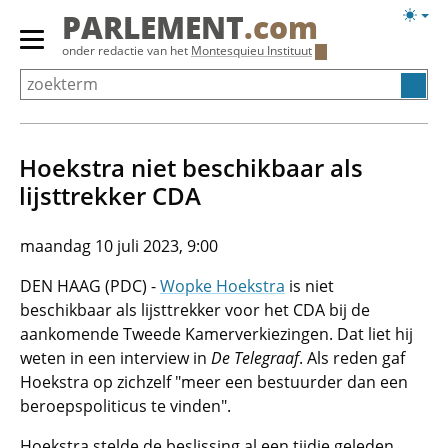
Overslaan
Licht
PARLEMENT
.com
en
weerg
Primair
onder redactie van het
Montesquieu Instituut
naar
menu
de
tonen/verbergen
inhoud
gaan
Hoekstra niet beschikbaar als
lijsttrekker CDA
maandag 10 juli 2023, 9:00
DEN HAAG (PDC) -
Wopke Hoekstra
is niet
beschikbaar als lijsttrekker voor het CDA bij de
aankomende Tweede Kamerverkiezingen. Dat liet hij
weten in een interview in
De Telegraaf
. Als reden gaf
Hoekstra op zichzelf "meer een bestuurder dan een
beroepspoliticus te vinden".
Hoekstra stelde de beslissing al een tijdje geleden