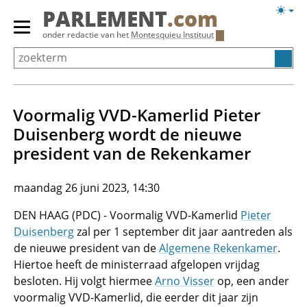
Overslaan
Licht
PARLEMENT
.com
en
weerg
Primair
onder redactie van het
Montesquieu Instituut
naar
menu
de
tonen/verbergen
inhoud
gaan
Voormalig VVD-Kamerlid Pieter
Duisenberg wordt de nieuwe
president van de Rekenkamer
maandag 26 juni 2023, 14:30
DEN HAAG (PDC) - Voormalig VVD-Kamerlid
Pieter
Duisenberg
zal per 1 september dit jaar aantreden als
de nieuwe president van de
Algemene Rekenkamer
.
Hiertoe heeft de ministerraad afgelopen vrijdag
besloten. Hij volgt hiermee
Arno Visser
op, een ander
voormalig VVD-Kamerlid, die eerder dit jaar zijn