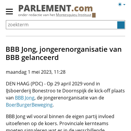
Overslaan
Licht
PARLEMENT
.com
en
weerg
Primair
onder redactie van het
Montesquieu Instituut
naar
menu
de
tonen/verbergen
inhoud
gaan
BBB Jong, jongerenorganisatie van
BBB gelanceerd
maandag 1 mei 2023, 11:28
DEN HAAG (PDC) - Op 29 april 2029 vond in
IJsboerderij Bonestroo te Doornspijk de kick-off plaats
van
BBB Jong
, de jongerenorganisatie van de
BoerBurgerBeweging
.
BBB Jong wil vooral binnen de eigen partij invloed
uitoefenen op de koers. Provinciale kernteams
moeten signaleren wat er in de verschillende