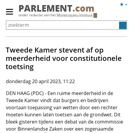
Overslaan
Licht
PARLEMENT
.com
en
weerg
Primair
onder redactie van het
Montesquieu Instituut
naar
menu
de
tonen/verbergen
inhoud
gaan
Tweede Kamer stevent af op
meerderheid voor constitutionele
toetsing
donderdag 20 april 2023, 11:22
DEN HAAG (PDC) - Een ruime meerderheid in de
Tweede Kamer vindt dat burgers en bedrijven
voortaan toepassing van wetten door een rechter
moeten kunnen laten toetsen aan de grondwet. Dit
bleek gisteren tijdens een debat van de commmissie
voor Binnenlandse Zaken over een zogenaamde