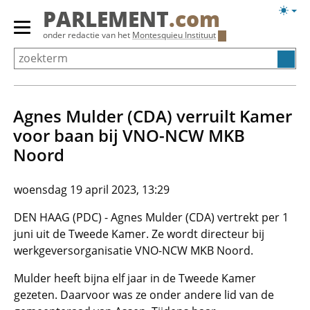
Overslaan
Licht
PARLEMENT
.com
en
weerg
Primair
onder redactie van het
Montesquieu Instituut
naar
menu
de
tonen/verbergen
inhoud
gaan
Agnes Mulder (CDA) verruilt Kamer
voor baan bij VNO-NCW MKB
Noord
woensdag 19 april 2023, 13:29
DEN HAAG (PDC) - Agnes Mulder (CDA) vertrekt per 1
juni uit de Tweede Kamer. Ze wordt directeur bij
werkgeversorganisatie VNO-NCW MKB Noord.
Mulder heeft bijna elf jaar in de Tweede Kamer
gezeten. Daarvoor was ze onder andere lid van de