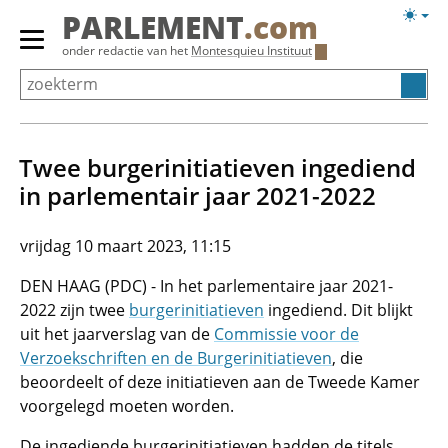
Overslaan
Licht
PARLEMENT
.com
en
weerg
Primair
onder redactie van het
Montesquieu Instituut
naar
menu
de
tonen/verbergen
inhoud
gaan
Twee burgerinitiatieven ingediend
in parlementair jaar 2021-2022
vrijdag 10 maart 2023, 11:15
DEN HAAG (PDC) - In het parlementaire jaar 2021-
2022 zijn twee
burgerinitiatieven
ingediend. Dit blijkt
uit het jaarverslag van de
Commissie voor de
Verzoekschriften en de Burgerinitiatieven
, die
beoordeelt of deze initiatieven aan de Tweede Kamer
voorgelegd moeten worden.
De ingediende burgerinitiatieven hadden de titels