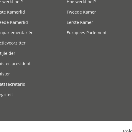
 werkt het?
Hoe werkt het?
ste Kamerlid
Tweede Kamer
eede Kamerlid
Eerste Kamer
roparlementariër
Europees Parlement
ctievoorzitter
tijleider
ister-president
ister
atssecretaris
egriteit
Vol