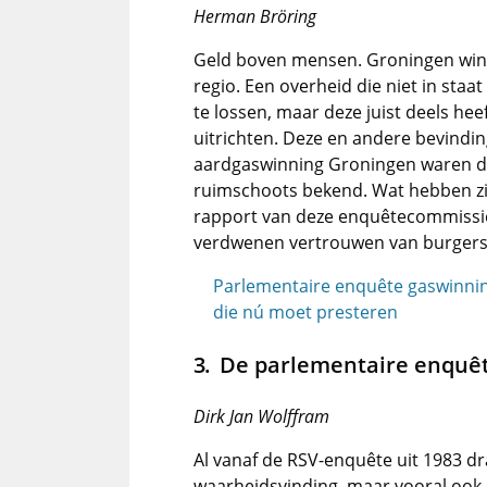
Herman Bröring
Geld boven mensen. Groningen wing
regio. Een overheid die niet in sta
te lossen, maar deze juist deels he
uitrichten. Deze en andere bevind
aardgaswinning Groningen waren de
ruimschoots bekend. Wat hebben zi
rapport van deze enquêtecommissie
verdwenen vertrouwen van burgers 
Parlementaire enquête gaswinni
die nú moet presteren
De parlementaire enquête
Dirk Jan Wolffram
Al vanaf de RSV-enquête uit 1983 d
waarheidsvinding, maar vooral ook o