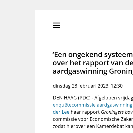
Overslaan
en
naar
de
Primair
inhoud
menu
gaan
tonen/verbergen
‘Een ongekend systeem
over het rapport van d
aardgaswinning Groni
dinsdag 28 februari 2023, 12:30
DEN HAAG (PDC) - Afgelopen vrijda
enquêtecommissie aardgaswinning
der Lee
haar rapport
Groningers bov
commissie voor Economische Zaken e
zodat hierover een Kamerdebat kan