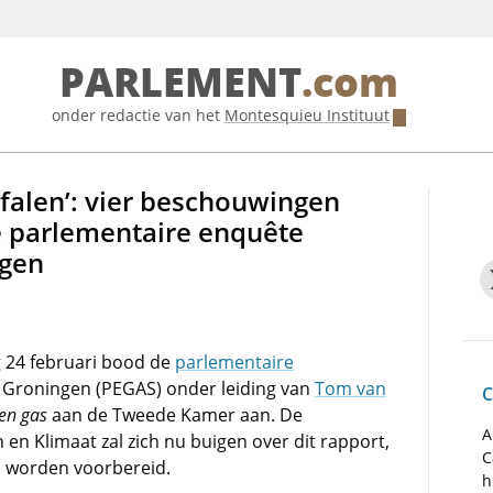
PARLEMENT
.com
onder redactie van het
Montesquieu Instituut
falen’: vier beschouwingen
e parlementaire enquête
ngen
g 24 februari bood de
parlementaire
Groningen (PEGAS) onder leiding van
Tom van
C
en gas
aan de Tweede Kamer aan. De
A
n Klimaat zal zich nu buigen over dit rapport,
C
 worden voorbereid.
h