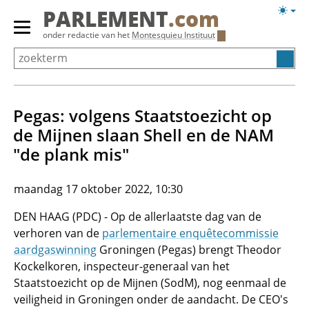
Overslaan
Licht
PARLEMENT
.com
en
weerg
Primair
onder redactie van het
Montesquieu Instituut
naar
menu
de
tonen/verbergen
inhoud
gaan
Pegas: volgens Staatstoezicht op
de Mijnen slaan Shell en de NAM
"de plank mis"
maandag 17 oktober 2022, 10:30
DEN HAAG (PDC) - Op de allerlaatste dag van de
verhoren van de
parlementaire enquêtecommissie
aardgaswinning
Groningen (Pegas) brengt Theodor
Kockelkoren, inspecteur-generaal van het
Staatstoezicht op de Mijnen (SodM), nog eenmaal de
veiligheid in Groningen onder de aandacht. De CEO's