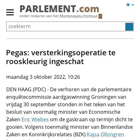
Overslaan
Licht
PARLEMENT
.com
en
weerg
Primair
onder redactie van het
Montesquieu Instituut
naar
menu
de
tonen/verbergen
inhoud
gaan
Pegas: versterkingsoperatie te
rooskleurig ingeschat
maandag 3 oktober 2022, 10:26
DEN HAAG (PDC) - De verhoren van de parlementaire
enquêtecommissie aardgaswinning Groningen van
vrijdag 30 september stonden in het teken van het
besluit van voormalig minister van Economische
Zaken
Eric Wiebes
om de gaskraan op termijn dicht te
gooien. Volgens toenmalig minister van Binnenlandse
Zaken en Koninkrijksrelaties (BZK)
Kajsa Ollongren