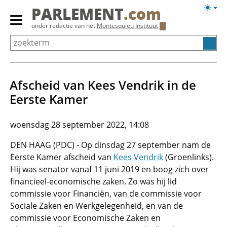
Overslaan
Licht
PARLEMENT
.com
en
weerg
Primair
onder redactie van het
Montesquieu Instituut
naar
menu
de
tonen/verbergen
inhoud
gaan
Afscheid van Kees Vendrik in de
Eerste Kamer
woensdag 28 september 2022, 14:08
DEN HAAG (PDC) - Op dinsdag 27 september nam de
Eerste Kamer afscheid van
Kees Vendrik
(Groenlinks).
Hij was senator vanaf 11 juni 2019 en boog zich over
financieel-economische zaken. Zo was hij lid
commissie voor Financiën, van de commissie voor
Sociale Zaken en Werkgelegenheid, en van de
commissie voor Economische Zaken en