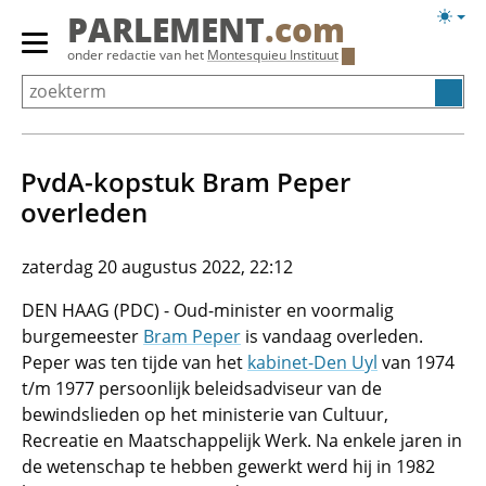
Overslaan
Licht
PARLEMENT
.com
en
weerg
Primair
onder redactie van het
Montesquieu Instituut
naar
menu
de
tonen/verbergen
inhoud
gaan
PvdA-kopstuk Bram Peper
overleden
zaterdag 20 augustus 2022, 22:12
DEN HAAG (PDC) - Oud-minister en voormalig
burgemeester
Bram Peper
is vandaag overleden.
Peper was ten tijde van het
kabinet-Den Uyl
van 1974
t/m 1977 persoonlijk beleidsadviseur van de
bewindslieden op het ministerie van Cultuur,
Recreatie en Maatschappelijk Werk. Na enkele jaren in
de wetenschap te hebben gewerkt werd hij in 1982