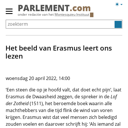
Overslaan
Licht
PARLEMENT
.com
en
weerg
Primair
onder redactie van het
Montesquieu Instituut
naar
menu
de
tonen/verbergen
inhoud
gaan
Het beeld van Erasmus leert ons
lezen
woensdag 20 april 2022, 14:00
‘Een steen die op je hoofd valt, dat doet echt pijn’, laat
Erasmus de Dwaasheid zeggen, de spreker in de
Lof
der Zotheid
(1511), het beroemde boek waarin alle
machthebbers van die tijd flink de wind van voren
krijgen. Erasmus wist dat veel mensen zich beledigd
zouden voelen en daarover schrijft hij: ‘Als iemand zal