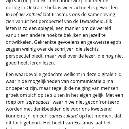
zijn van de politiek – een onderwerp dat met de
oorlog in Oekraïne helaas weer actueel is geworden.
In
Lof der Zotheid
laat Erasmus ons de samenleving
zien vanuit het perspectief van de Dwaasheid. Elk
lezen is zo een spiegel, een manier om de wereld
vanuit een andere hoek te bekijken en jezelf te
ontwikkelen. Gekrenkte gevoelens en gekwetste ego’s
zeggen weinig over de schrijver, die slechts
perspectief biedt, maar veel over de lezer, die nog niet
goed heeft leren lezen.
Een waardevolle gedachte wellicht in deze digitale tijd,
waarin de mogelijkheden van communicatie bijna
onbeperkt zijn, maar tegelijk de neiging van mensen
groeit om zich op te sluiten in het eigen gelijk. Met een
roep om ‘
safe spaces
’, waarin we niet geconfronteerd
worden met denkbeelden die voor ons kwetsend
kunnen zijn, en een ‘
cancel culture
’ op het moment dat
dit toch gebeurt. Het beeld van Erasmus laat het