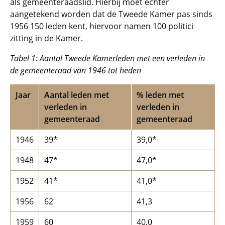
als gemeenteraadslid. Hierbij moet echter
aangetekend worden dat de Tweede Kamer pas sinds
1956 150 leden kent, hiervoor namen 100 politici
zitting in de Kamer.
Tabel 1: Aantal Tweede Kamerleden met een verleden in
de gemeenteraad van 1946 tot heden
Jaar
Aantal leden met
% leden met
verleden in
verleden in
gemeenteraad
gemeenteraad
1946
39*
39,0*
1948
47*
47,0*
1952
41*
41,0*
1956
62
41,3
1959
60
40,0