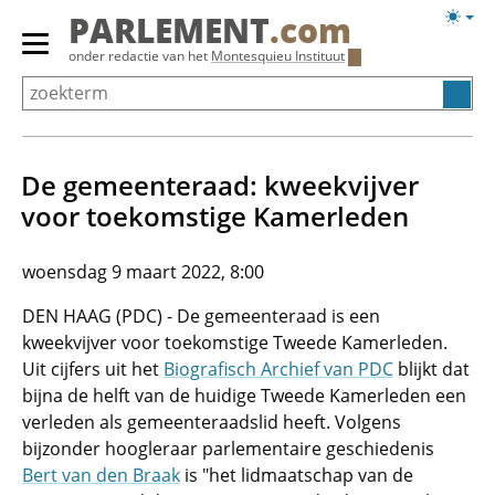
Overslaan
Licht
PARLEMENT
.com
en
weerg
Primair
onder redactie van het
Montesquieu Instituut
naar
menu
de
tonen/verbergen
inhoud
gaan
De gemeenteraad: kweekvijver
voor toekomstige Kamerleden
woensdag 9 maart 2022, 8:00
DEN HAAG (PDC) - De gemeenteraad is een
kweekvijver voor toekomstige Tweede Kamerleden.
Uit cijfers uit het
Biografisch Archief van PDC
blijkt dat
bijna de helft van de huidige Tweede Kamerleden een
verleden als gemeenteraadslid heeft. Volgens
bijzonder hoogleraar parlementaire geschiedenis
Bert van den Braak
is "het lidmaatschap van de