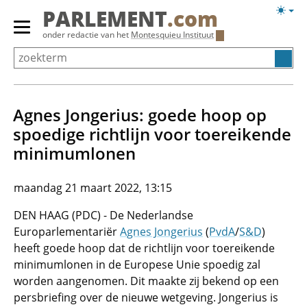
Overslaan
Licht
PARLEMENT
.com
en
weerg
Primair
onder redactie van het
Montesquieu Instituut
naar
menu
de
tonen/verbergen
inhoud
gaan
Agnes Jongerius: goede hoop op
spoedige richtlijn voor toereikende
minimumlonen
maandag 21 maart 2022, 13:15
DEN HAAG (PDC) - De Nederlandse
Europarlementariër
Agnes Jongerius
(
PvdA
/
S&D
)
heeft goede hoop dat de richtlijn voor toereikende
minimumlonen in de Europese Unie spoedig zal
worden aangenomen. Dit maakte zij bekend op een
persbriefing over de nieuwe wetgeving. Jongerius is