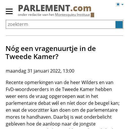
Overslaan
Licht
PARLEMENT
.com
en
weerg
Primair
onder redactie van het
Montesquieu Instituut
naar
menu
de
tonen/verbergen
inhoud
gaan
Nóg een vragenuurtje in de
Tweede Kamer?
maandag 31 januari 2022, 13:00
Recente opmerkingen van de heer Wilders en van
FvD-woordvoerders in de Tweede Kamer hebben
weer eens de vraag opgeroepen wat in het
parlementaire debat wél en níet door de beugel kan;
en wat de voorzitter kan doen om de parlementaire
mores te handhaven. Daarbij is wat onderbelicht
gebleven hoe de aanloop naar de jongste