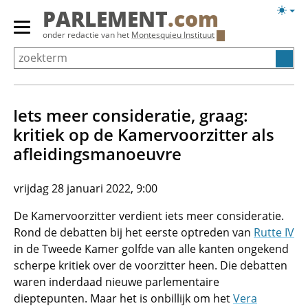
Overslaan
Licht
PARLEMENT
.com
en
weerg
Primair
onder redactie van het
Montesquieu Instituut
naar
menu
de
tonen/verbergen
inhoud
gaan
Iets meer consideratie, graag:
kritiek op de Kamervoorzitter als
afleidingsmanoeuvre
vrijdag 28 januari 2022, 9:00
De Kamervoorzitter verdient iets meer consideratie.
Rond de debatten bij het eerste optreden van
Rutte IV
in de Tweede Kamer golfde van alle kanten ongekend
scherpe kritiek over de voorzitter heen. Die debatten
waren inderdaad nieuwe parlementaire
dieptepunten. Maar het is onbillijk om het
Vera