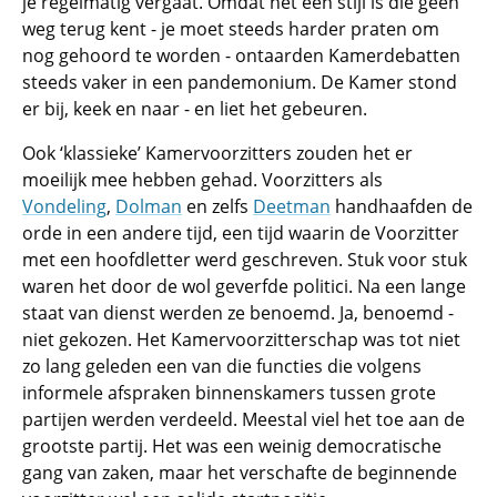
je regelmatig vergaat. Omdat het een stijl is die geen
weg terug kent - je moet steeds harder praten om
nog gehoord te worden - ontaarden Kamerdebatten
steeds vaker in een pandemonium. De Kamer stond
er bij, keek en naar - en liet het gebeuren.
Ook ‘klassieke’ Kamervoorzitters zouden het er
moeilijk mee hebben gehad. Voorzitters als
Vondeling
,
Dolman
en zelfs
Deetman
handhaafden de
orde in een andere tijd, een tijd waarin de Voorzitter
met een hoofdletter werd geschreven. Stuk voor stuk
waren het door de wol geverfde politici. Na een lange
staat van dienst werden ze benoemd. Ja, benoemd -
niet gekozen. Het Kamervoorzitterschap was tot niet
zo lang geleden een van die functies die volgens
informele afspraken binnenskamers tussen grote
partijen werden verdeeld. Meestal viel het toe aan de
grootste partij. Het was een weinig democratische
gang van zaken, maar het verschafte de beginnende