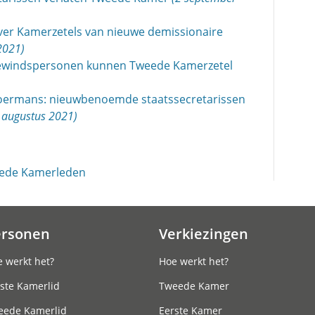
ver Kamerzetels van nieuwe demissionaire
2021)
bewindspersonen kunnen Tweede Kamerzetel
oermans: nieuwbenoemde staatssecretarissen
 augustus 2021)
eede Kamerleden
ersonen
Verkiezingen
 werkt het?
Hoe werkt het?
ste Kamerlid
Tweede Kamer
eede Kamerlid
Eerste Kamer