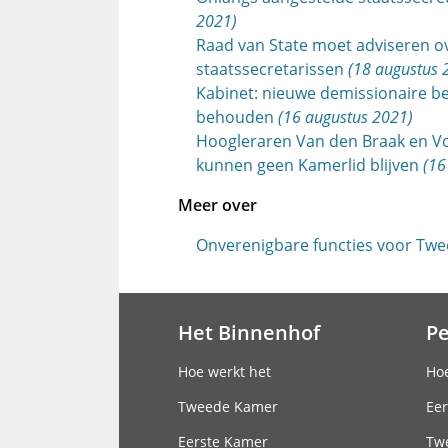
2021)
Raad van State moet adviseren o
staatssecretarissen
(18 augustus 
Kabinet: nieuwe demissionaire 
behouden
(16 augustus 2021)
Hoogleraren Van den Braak en V
kunnen geen Kamerlid blijven
(16
Meer over
Onverenigbare functies voor Tw
Het Binnenhof
P
Hoofdnavigatie
Hoe werkt het
Hoe
Tweede Kamer
Eer
Eerste Kamer
Tw