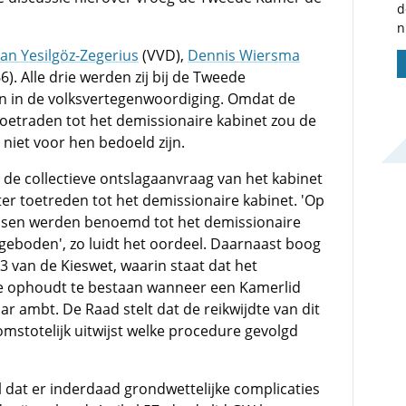
d
n
lan Yesilgöz-Zegerius
(VVD),
Dennis Wiersma
6). Alle drie werden zij bij de Tweede
n in de volksvertegenwoordiging. Omdat de
oetraden tot het demissionaire kabinet zou de
 niet voor hen bedoeld zijn.
t de collectieve ontslagaanvraag van het kabinet
ter toetreden tot het demissionaire kabinet. 'Op
ssen werden benoemd tot het demissionaire
geboden', zo luidt het oordeel. Daarnaast boog
X3 van de Kieswet, waarin staat dat het
 ophoudt te bestaan wanneer een Kamerlid
 ambt. De Raad stelt dat de reikwijdte van dit
nomstotelijk uitwijst welke procedure gevolgd
 dat er inderdaad grondwettelijke complicaties