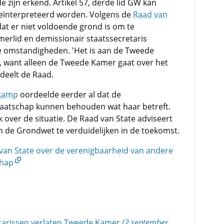
e zijn erkend. Artikel 57, derde lid GW kan
geïnterpreteerd worden. Volgens de
Raad van
at er niet voldoende grond is om te
merlid en demissionair staatssecretaris
e omstandigheden. 'Het is aan de Tweede
n, want alleen de Tweede Kamer gaat over het
deelt de Raad.
gkamp
oordeelde eerder al dat de
aatschap kunnen behouden wat haar betreft.
over de situatie. De Raad van State adviseert
in de Grondwet te verduidelijken in de toekomst.
d van State over de verenigbaarheid van andere
chap
etarissen verlaten Tweede Kamer
(2 september