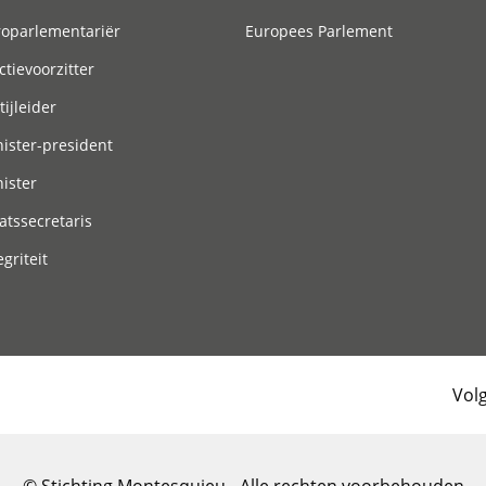
roparlementariër
Europees Parlement
ctievoorzitter
tijleider
ister-president
ister
atssecretaris
egriteit
Vol
© Stichting Montesquieu - Alle rechten voorbehouden