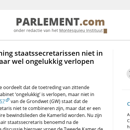
PARLEMENT
.com
onder redactie van het
Montesquieu Instituut
ing staatssecretarissen niet in
aar wel ongelukkig verlopen
 oordeelt dat de toetreding van zittende
binet ‘ongelukkig’ is verlopen, maar niet in
 57
van de Grondwet (GW) staat dat de
C
etaris niet te combineren zijn, maar dat er een
A
ire bewindslieden die Kamerlid worden. Nu zijn
C
air staatssecretaris benoemd na de
h
de discussie hierover vroeg de Tweede Kamer de