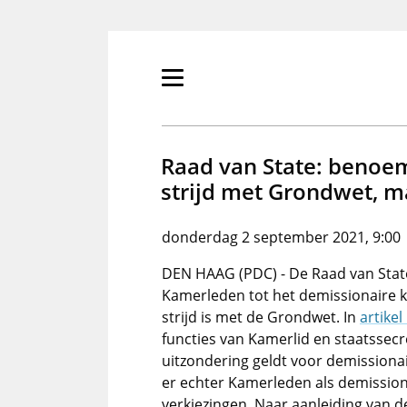
Overslaan
en
naar
de
Primair
inhoud
menu
gaan
tonen/verbergen
Raad van State: benoem
strijd met Grondwet, m
donderdag 2 september 2021, 9:00
DEN HAAG (PDC) - De Raad van State
Kamerleden tot het demissionaire ka
strijd is met de Grondwet. In
artikel
functies van Kamerlid en staatssecr
uitzondering geldt voor demissiona
er echter Kamerleden als demission
verkiezingen. Naar aanleiding van 