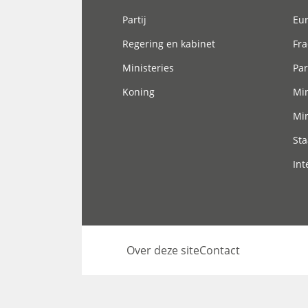
Partij
Eu
Regering en kabinet
Fra
Ministeries
Par
Koning
Min
Min
Sta
Int
Over deze site
Contact
Footer