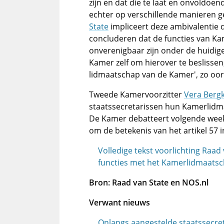
zijn en dat die te laat en onvoldoend
echter op verschillende manieren 
State
impliceert deze ambivalentie d
concluderen dat de functies van Ka
onverenigbaar zijn onder de huidig
Kamer zelf om hierover te beslisse
lidmaatschap van de Kamer', zo oor
Tweede Kamervoorzitter
Vera Ber
staatssecretarissen hun Kamerlidm
De Kamer debatteert volgende week 
om de betekenis van het artikel 57 
Volledige tekst voorlichting Raa
functies met het Kamerlidmaats
Bron: Raad van State en NOS.nl
Verwant nieuws
Onlangs aangestelde staatssecr