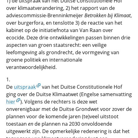
1) de uitspraak van het Duitse Constitutionele Hof
over klimaatverandering, 2) het rapport van de
adviescommissie-Brenninkmeijer
Betrokken bij Klimaat
,
over burgerfora, en tenslotte 3) de reactie van het
kabinet op de initiatiefnota van Van Raan over
ecocide. Deze drie ontwikkelingen passen binnen drie
aspecten van groen staatsrecht: een veilige
leefomgeving als grondrecht, de vormgeving van
groene politiek en internationale
verantwoordelijkheid.
1.
De
uitspraak
van het Duitse Constitutionele Hof
ging over de Duitse Klimaatwet (Engelse samenvatting
hier
). Volgens de rechters is deze wet
onverenigbaar met de Duitse Grondwet voor zover de
plannen voor de komende jaren (te)veel uitstoot
toestaan
en
de plannen na 2030 onvoldoende
uitgewerkt zijn. De opmerkelijke redenering is dat het