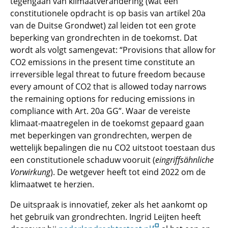
tegengaan van klimaatverandering (wat een
constitutionele opdracht is op basis van artikel 20a
van de Duitse Grondwet) zal leiden tot een grote
beperking van grondrechten in de toekomst.
Dat
wordt als volgt samengevat: “Provisions that allow for
CO2 emissions in the present time constitute an
irreversible legal threat to future freedom because
every amount of CO2 that is allowed today narrows
the remaining options for reducing emissions in
compliance with Art. 20a GG”.
Waar de vereiste
klimaat-maatregelen in de toekomst gepaard gaan
met beperkingen van grondrechten, werpen de
wettelijk bepalingen die nu CO2 uitstoot toestaan dus
een constitutionele schaduw vooruit (
eingriffsähnliche
Vorwirkung
). De wetgever heeft tot eind 2022 om de
klimaatwet te herzien.
De uitspraak is innovatief, zeker als het aankomt op
het gebruik van grondrechten. Ingrid Leijten heeft