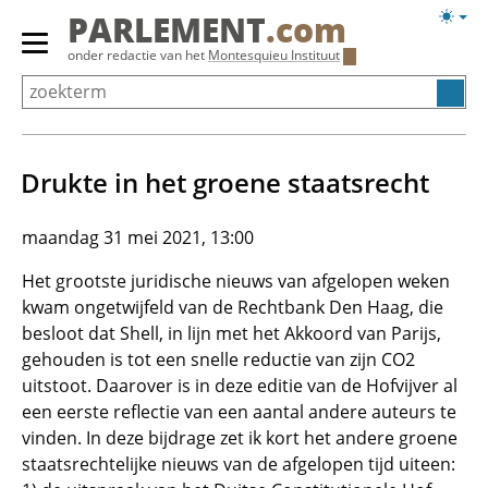
Overslaan
Licht
PARLEMENT
.com
en
weerg
Primair
onder redactie van het
Montesquieu Instituut
naar
menu
de
tonen/verbergen
inhoud
gaan
Drukte in het groene staatsrecht
maandag 31 mei 2021, 13:00
Het grootste juridische nieuws van afgelopen weken
kwam ongetwijfeld van de Rechtbank Den Haag, die
besloot dat Shell, in lijn met het Akkoord van Parijs,
gehouden is tot een snelle reductie van zijn CO2
uitstoot. Daarover is in deze editie van de Hofvijver al
een eerste reflectie van een aantal andere auteurs te
vinden. In deze bijdrage zet ik kort het andere groene
staatsrechtelijke nieuws van de afgelopen tijd uiteen: