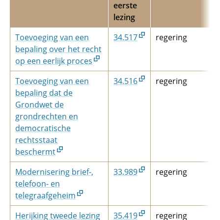
eerste
lezing
Toevoeging van een
34.517
regering
bepaling over het recht
op een eerlijk proces
Toevoeging van een
34.516
regering
bepaling dat de
Grondwet de
grondrechten en
democratische
rechtsstaat
beschermt
Modernisering brief-,
33.989
regering
telefoon- en
telegraafgeheim
Herijking tweede lezing
35.419
regering