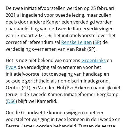
De twee initiatiefvoorstellen werden op 25 februari
2021 al ingediend voor tweede lezing, maar zullen
deels door andere Kamerleden verdedigd worden
naar aanleiding van de Tweede Kamerverkiezingen
van 17 maart 2021. Bij het initiatiefvoorstel over het
correctief referendum zal
Renske Leijten
(
SP
) de
verdediging overnemen van Van Raak (SP).
Het is nog niet bekend wie namens
GroenLinks
en
PvdA
de verdediging zal overnemen voor het
initiatiefvoorstel tot toevoeging van handicap en
seksuele gerichtheid als non-discriminatiegrond.
Özütok (GL) en Van den Hul (PvdA) keren namelijk niet
terug in de Tweede Kamer. Initiatiefnemer Bergkamp
(
D66
) blijft wel Kamerlid.
Om de Grondwet te kunnen wijzigen moet een
voorstel tot wijziging in twee lezingen in de Tweede en
Eerste Kamer worden behandeld. Tussen de eerste