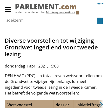
Overslaan
Licht
PARLEMENT
.com
en
weerg
Primair
onder redactie van het
Montesquieu Instituut
naar
menu
de
tonen/verbergen
inhoud
gaan
Diverse voorstellen tot wijziging
Grondwet ingediend voor tweede
lezing
donderdag 1 april 2021, 15:00
DEN HAAG (PDC) - In totaal zeven wetsvoorstellen om
de Grondwet te wijzigen zijn onlangs formeel
ingediend voor tweede lezing in de Tweede Kamer.
Het betreft de volgende wetsvoorstellen:
Wetsvoorstel
dossier
initiatief/regerin