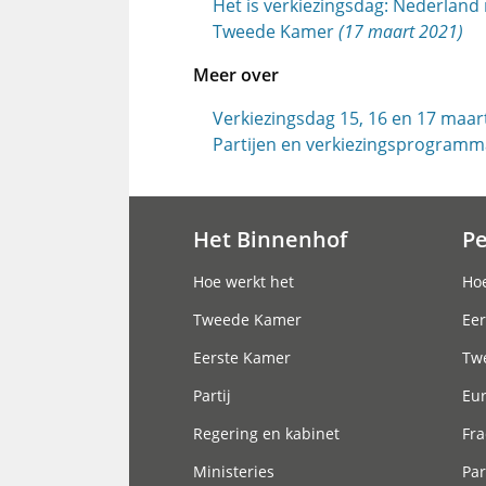
Het is verkiezingsdag: Nederland
Tweede Kamer
(17 maart 2021)
Meer over
Verkiezingsdag 15, 16 en 17 maar
Partijen en verkiezingsprogram
Het Binnenhof
P
Hoofdnavigatie
Hoe werkt het
Hoe
Tweede Kamer
Eer
Eerste Kamer
Tw
Partij
Eu
Regering en kabinet
Fra
Ministeries
Par