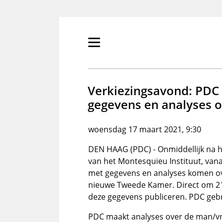
Overslaan
en
naar
de
Primair
inhoud
menu
gaan
tonen/verbergen
Verkiezingsavond: PDC 
gegevens en analyses 
woensdag 17 maart 2021, 9:30
DEN HAAG (PDC) - Onmiddellijk na h
van het Montesquieu Instituut, vana
met gegevens en analyses komen ove
nieuwe Tweede Kamer. Direct om 21.
deze gegevens publiceren. PDC gebru
PDC maakt analyses over de man/vro