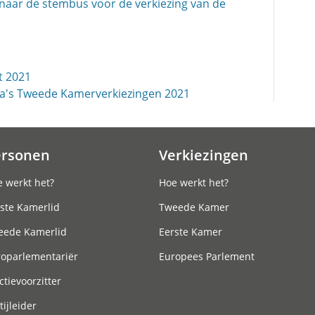
 naar de stembus voor de verkiezing van de
t 2021
ma's Tweede Kamerverkiezingen 2021
ersonen
Verkiezingen
 werkt het?
Hoe werkt het?
ste Kamerlid
Tweede Kamer
eede Kamerlid
Eerste Kamer
roparlementariër
Europees Parlement
ctievoorzitter
tijleider