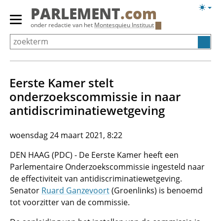
Overslaan
Licht
PARLEMENT
.com
en
weerg
Primair
onder redactie van het
Montesquieu Instituut
naar
menu
de
tonen/verbergen
inhoud
gaan
Eerste Kamer stelt
onderzoekscommissie in naar
antidiscriminatiewetgeving
woensdag 24 maart 2021, 8:22
DEN HAAG (PDC) - De Eerste Kamer heeft een
Parlementaire Onderzoekscommissie ingesteld naar
de effectiviteit van antidiscriminatiewetgeving.
Senator
Ruard Ganzevoort
(Groenlinks) is benoemd
tot voorzitter van de commissie.