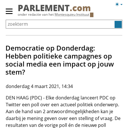
Overslaan
Licht
PARLEMENT
.com
en
weerg
Primair
onder redactie van het
Montesquieu Instituut
naar
menu
de
tonen/verbergen
inhoud
gaan
Democratie op Donderdag:
Hebben politieke campagnes op
social media een impact op jouw
stem?
donderdag 4 maart 2021, 14:34
DEN HAAG (PDC) - Elke donderdag lanceert PDC op
Twitter een poll over een actueel politiek onderwerp.
Aan de hand van 2 antwoordmogelijkheden kan je
daarbij je mening geven over een stelling of vraag. De
resultaten van de vorige poll én de nieuwe poll