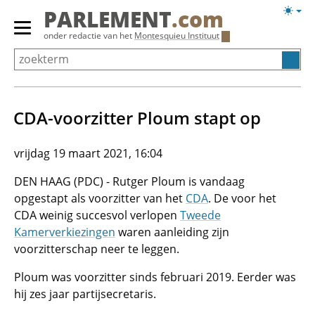
Overslaan
Licht
PARLEMENT
.com
en
weerg
Primair
onder redactie van het
Montesquieu Instituut
naar
menu
de
tonen/verbergen
inhoud
gaan
CDA-voorzitter Ploum stapt op
vrijdag 19 maart 2021, 16:04
DEN HAAG (PDC) - Rutger Ploum is vandaag
opgestapt als voorzitter van het
CDA
. De voor het
CDA weinig succesvol verlopen
Tweede
Kamerverkiezingen
waren aanleiding zijn
voorzitterschap neer te leggen.
Ploum was voorzitter sinds februari 2019. Eerder was
hij zes jaar partijsecretaris.