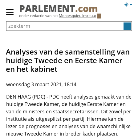
Overslaan
Licht
PARLEMENT
.com
en
weerg
Primair
onder redactie van het
Montesquieu Instituut
naar
menu
de
tonen/verbergen
inhoud
gaan
Analyses van de samenstelling van
huidige Tweede en Eerste Kamer
en het kabinet
woensdag 3 maart 2021, 18:14
DEN HAAG (PDC) - PDC heeft analyses gemaakt van de
huidige Tweede Kamer, de huidige Eerste Kamer en
van de ministers en staatssecretarissen. Dit zowel per
institutie als uitgesplitst per partij. Hiermee kan de
lezer de prognoses en analyses van de waarschijnlijke
nieuwe Tweede Kamer in breder kader plaatsen.