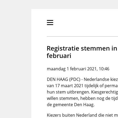
Overslaan
en
naar
de
Primair
inhoud
menu
gaan
tonen/verbergen
Registratie stemmen in 
februari
maandag 1 februari 2021, 10:46
DEN HAAG (PDC) - Nederlandse kieze
van 17 maart 2021 tijdelijk of perm
hun stem uitbrengen. Kiesgerechtig
willen stemmen, hebben nog de tijd t
de gemeente Den Haag.
Kiezers buiten Nederland die niet 