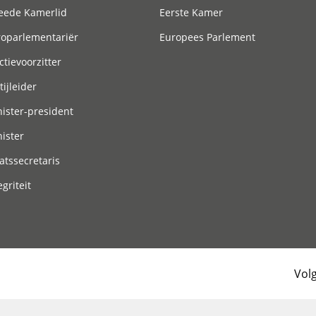
eede Kamerlid
Eerste Kamer
roparlementariër
Europees Parlement
ctievoorzitter
tijleider
ister-president
ister
atssecretaris
egriteit
Vol