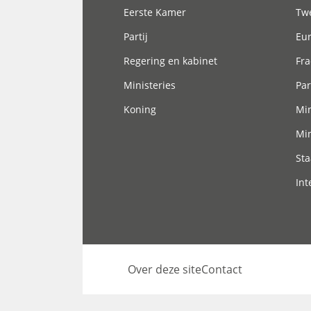
Eerste Kamer
Tw
Partij
Eu
Regering en kabinet
Fra
Ministeries
Par
Koning
Min
Min
Sta
Int
Over deze site
Contact
Footer