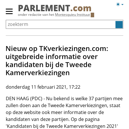
Overslaan
Licht
PARLEMENT
.com
en
weerg
Primair
onder redactie van het
Montesquieu Instituut
naar
menu
de
tonen/verbergen
inhoud
gaan
Nieuw op TKverkiezingen.com:
uitgebreide informatie over
kandidaten bij de Tweede
Kamerverkiezingen
donderdag 11 februari 2021, 17:22
DEN HAAG (PDC) - Nu bekend is welke 37 partijen mee
zullen doen aan de Tweede Kamerverkiezingen, staat
op deze website ook meer informatie over de
kandidaten van deze partijen. Op de pagina
'Kandidaten bij de Tweede Kamerverkiezingen 2021'