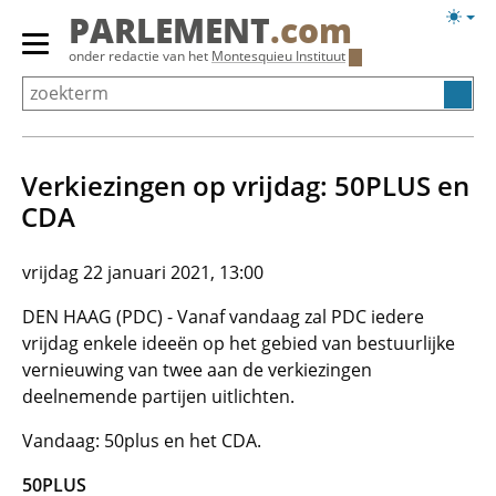
Overslaan
Licht
PARLEMENT
.com
en
weerg
Primair
onder redactie van het
Montesquieu Instituut
naar
menu
de
tonen/verbergen
inhoud
gaan
Verkiezingen op vrijdag: 50PLUS en
CDA
vrijdag 22 januari 2021, 13:00
DEN HAAG (PDC) - Vanaf vandaag zal PDC iedere
vrijdag enkele ideeën op het gebied van bestuurlijke
vernieuwing van twee aan de verkiezingen
deelnemende partijen uitlichten.
Vandaag: 50plus en het CDA.
50PLUS