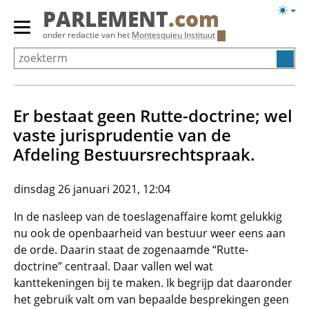
Overslaan
Licht
PARLEMENT
.com
en
weerg
Primair
onder redactie van het
Montesquieu Instituut
naar
menu
de
tonen/verbergen
inhoud
gaan
Er bestaat geen Rutte-doctrine; wel
vaste jurisprudentie van de
Afdeling Bestuursrechtspraak.
dinsdag 26 januari 2021, 12:04
In de nasleep van de toeslagenaffaire komt gelukkig
nu ook de openbaarheid van bestuur weer eens aan
de orde. Daarin staat de zogenaamde “Rutte-
doctrine” centraal. Daar vallen wel wat
kanttekeningen bij te maken. Ik begrijp dat daaronder
het gebruik valt om van bepaalde besprekingen geen