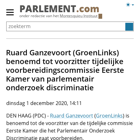
Overslaan
Licht
PARLEMENT
.com
en
weerg
Primair
onder redactie van het
Montesquieu Instituut
naar
menu
de
tonen/verbergen
inhoud
gaan
Ruard Ganzevoort (GroenLinks)
benoemd tot voorzitter tijdelijke
voorbereidingscommissie Eerste
Kamer van parlementair
onderzoek discriminatie
dinsdag 1 december 2020, 14:11
DEN HAAG (PDC) -
Ruard Ganzevoort
(
GroenLinks
) is
benoemd tot de voorzitter van de tijdelijke commissie
Eerste Kamer die het Parlementair Onderzoek
Discriminatie gaat voorbereiden.