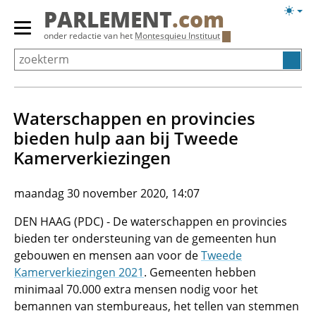
Overslaan
Licht
PARLEMENT
.com
en
weerg
Primair
onder redactie van het
Montesquieu Instituut
naar
menu
de
tonen/verbergen
inhoud
gaan
Waterschappen en provincies
bieden hulp aan bij Tweede
Kamerverkiezingen
maandag 30 november 2020, 14:07
DEN HAAG (PDC) - De waterschappen en provincies
bieden ter ondersteuning van de gemeenten hun
gebouwen en mensen aan voor de
Tweede
Kamerverkiezingen 2021
. Gemeenten hebben
minimaal 70.000 extra mensen nodig voor het
bemannen van stembureaus, het tellen van stemmen